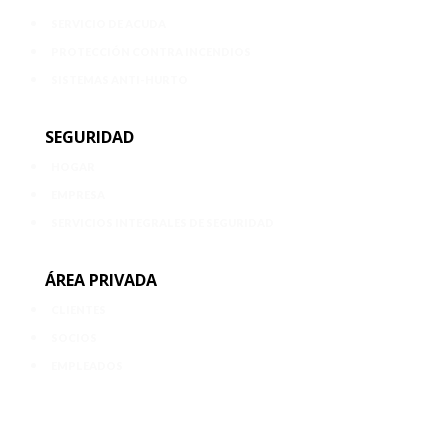
SERVICIO DE ACUDA
PROTECCIÓN CONTRA INCENDIOS
SISTEMAS ANTI-HURTO
SEGURIDAD
HOGAR
EMPRESA
SERVICIOS INTEGRALES DE SEGURIDAD
ÁREA PRIVADA
CLIENTES
SOCIOS
EMPLEADOS