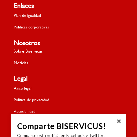
Enlaces
Plan de igualdad
Políticas corporativas
Nosotros
Sobre Biservicus
Noticias
Legal
Aviso legal
Política de privacidad
Accesibilidad
Política de cookies
Comparte BISERVICUS!
Comparte esta noticia en Facebook y Twitter!