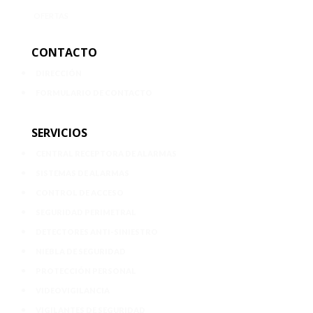
OFERTAS
CONTACTO
DIRECCIÓN
FORMULARIO DE CONTACTO
SERVICIOS
CENTRAL RECEPTORA DE ALARMAS
SISTEMAS DE ALARMAS
CONTROL DE ACCESO
SEGURIDAD PERIMETRAL
DETECTORES ANTI-SINIESTRO
NIEBLA DE SEGURIDAD
PROTECCIÓN PERSONAL
VIDEOVIGILANCIA
VIGILANTES DE SEGURIDAD