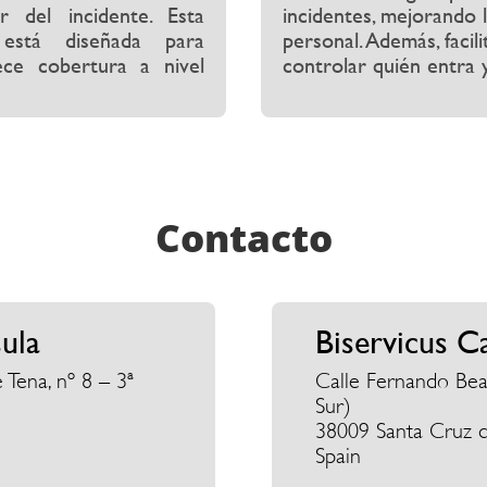
r del incidente. Esta
incidentes, mejorando l
 está diseñada para
personal. Además, facil
ece cobertura a nivel
controlar quién entra y
Contacto
sula
Biservicus C
 Tena, nº 8 – 3ª
Calle Fernando Beaut
Sur)
38009 Santa Cruz d
Spain