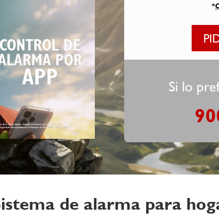
*
C
PI
Si lo pref
90
istema de alarma para hog