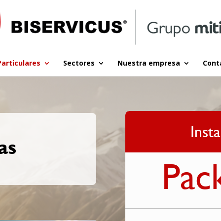
Particulares
Sectores
Nuestra empresa
Cont
Insta
as
Pac