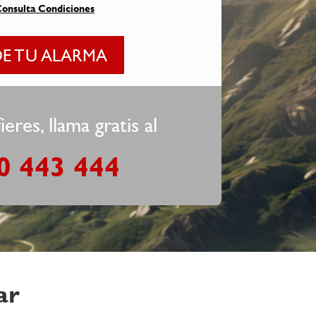
onsulta Condiciones
DE TU ALARMA
ieres, llama gratis al
0 443 444
ar