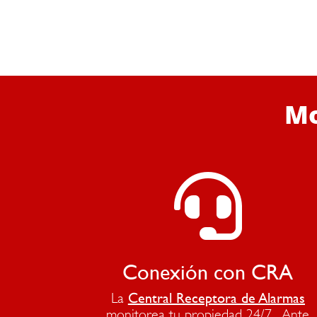
Mo

Conexión con CRA
Central Receptora de Alarmas
La
monitorea tu propiedad 24/7. Ante