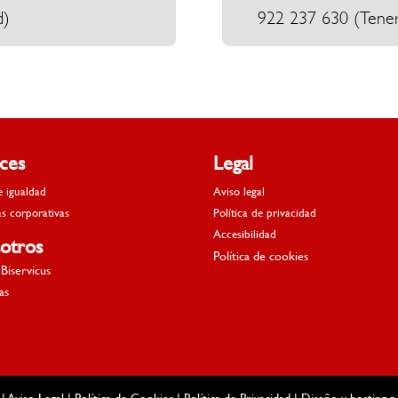
d)
922 237 630 (Tener
aces
Legal
e igualdad
Aviso legal
as corporativas
Política de privacidad
Accesibilidad
otros
Política de cookies
Biservicus
as
 |
Aviso Legal
|
Política de Cookies
|
Política de Privacidad
| Diseño y hosting 