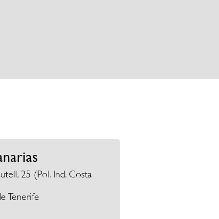
anarias
ell, 25 (Pol. Ind. Costa
e Tenerife