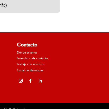
ife)
Contacto
Dónde estamos
Formulario de contacto
Trabaja con nosotros
Canal de denuncias
por
HGM Network