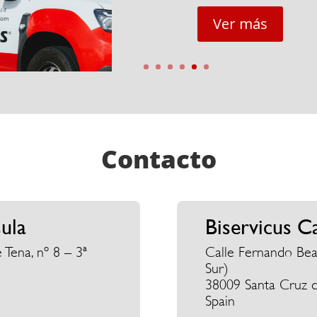
Ver más
Contacto
sula
Biservicus C
 Tena, nº 8 – 3ª
Calle Fernando Beaut
Sur)
38009 Santa Cruz d
Spain