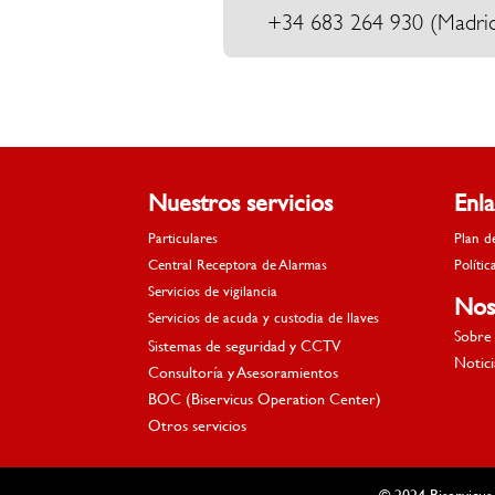
+34
683 264 930
(Madri
Nuestros servicios
Enl
Particulares
Plan d
Central Receptora de Alarmas
Polític
Servicios de vigilancia
Nos
Servicios de acuda y custodia de llaves
Sobre 
Sistemas de seguridad y CCTV
Notici
Consultoría y Asesoramientos
BOC (Biservicus Operation Center)
Otros servicios
© 2024 Biservicus.