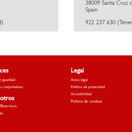
38009 Santa Cruz d
Spain
d)
922 237 630 (Tener
aces
Legal
e igualdad
Aviso legal
as corporativas
Política de privacidad
Accesibilidad
otros
Política de cookies
Biservicus
as