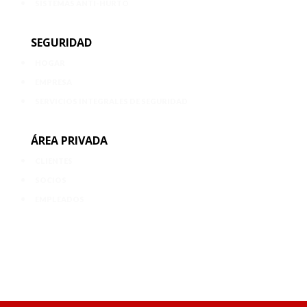
SISTEMAS ANTI-HURTO
SEGURIDAD
HOGAR
EMPRESA
SERVICIOS INTEGRALES DE SEGURIDAD
ÁREA PRIVADA
CLIENTES
SOCIOS
EMPLEADOS