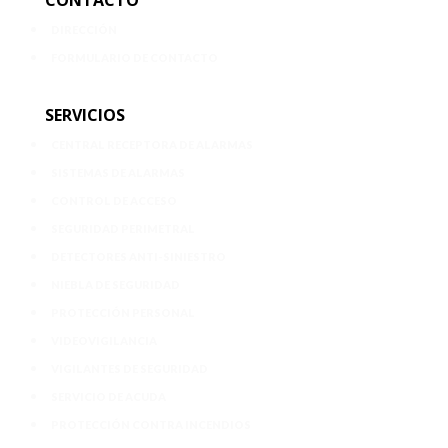
DIRECCIÓN
FORMULARIO DE CONTACTO
SERVICIOS
CENTRAL RECEPTORA DE ALARMAS
SISTEMAS DE ALARMAS
CONTROL DE ACCESO
SEGURIDAD PERIMETRAL
DETECTORES ANTI-SINIESTRO
NIEBLA DE SEGURIDAD
PROTECCIÓN PERSONAL
VIDEOVIGILANCIA
VIGILANTES DE SEGURIDAD
SERVICIO DE ACUDA
PROTECCIÓN CONTRA INCENDIOS