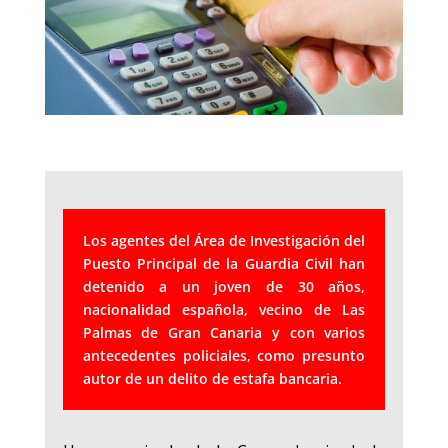
Los agentes del Área de Investigación del
Puesto Principal de la Guardia Civil han
detenido a un joven de 30 años,
nacionalidad española, vecino de Las
Palmas de Gran Canaria y con varios
antecedentes policiales, como presunto
autor de un delito de estafa bancaria.