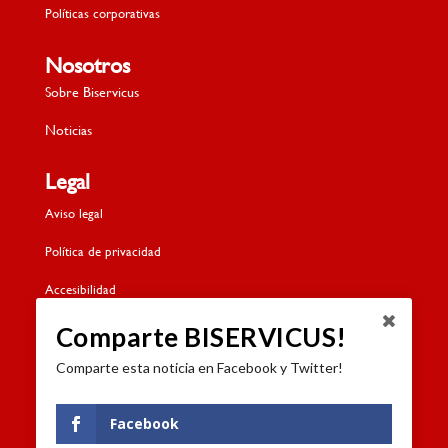
Políticas corporativas
Nosotros
Sobre Biservicus
Noticias
Legal
Aviso legal
Política de privacidad
Accesibilidad
Política de cookies
Comparte BISERVICUS!
Comparte esta noticia en Facebook y Twitter!
Contacto
Dónde estamos
Facebook