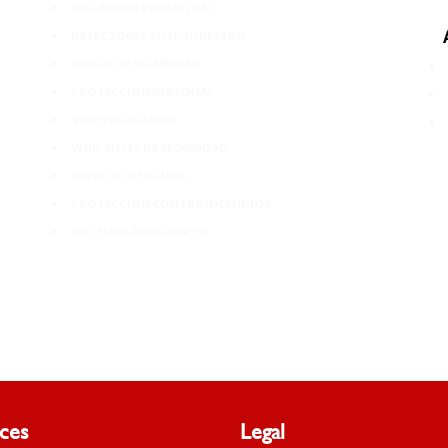
SEGURIDAD PERIMETRAL
DETECTORES ANTI-SINIESTRO
NIEBLA DE SEGURIDAD
PROTECCIÓN PERSONAL
VIDEOVIGILANCIA
VIGILANTES DE SEGURIDAD
SERVICIO DE ACUDA
PROTECCIÓN CONTRA INCENDIOS
SISTEMAS ANTI-HURTO
aces
Legal