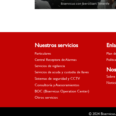
Biservicus con IberoStart Tenerife
Nuestros servicios
Enl
Particulares
Plan d
Central Receptora de Alarmas
Polític
Servicios de vigilancia
Nos
Servicios de acuda y custodia de llaves
Sobre 
Sistemas de seguridad y CCTV
Notici
Consultoría y Asesoramientos
BOC (Biservicus Operation Center)
Otros servicios
© 2024 Biservicus.