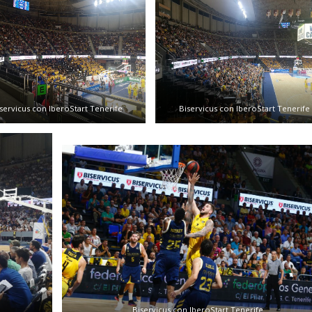
servicus con IberoStart Tenerife
Biservicus con IberoStart Tenerife
Biservicus con IberoStart Tenerife