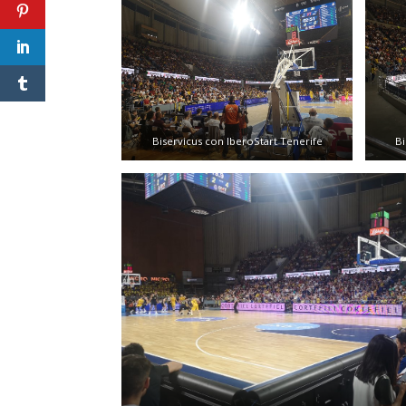
Biservicus con IberoStart Tenerife
Bi