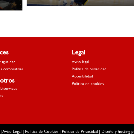
aces
Legal
e igualdad
Aviso legal
as corporativas
Política de privacidad
Accesibilidad
otros
Política de cookies
Biservicus
as
 |
Aviso Legal
|
Política de Cookies
|
Política de Privacidad
| Diseño y hosting 