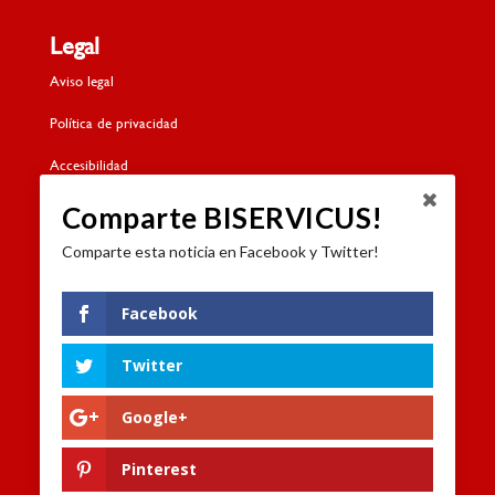
Legal
Aviso legal
Política de privacidad
Accesibilidad
Política de cookies
Comparte BISERVICUS!
Comparte esta noticia en Facebook y Twitter!
Contacto
Dónde estamos
Facebook
Formulario de contacto
Twitter
Trabaja con nosotros
Google+
Canal de denuncias
Pinterest