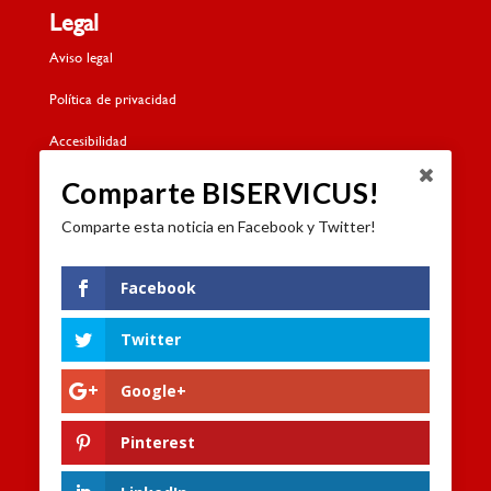
Legal
Aviso legal
Política de privacidad
Accesibilidad
Política de cookies
Comparte BISERVICUS!
Comparte esta noticia en Facebook y Twitter!
Contacto
Dónde estamos
Facebook
Formulario de contacto
Twitter
Trabaja con nosotros
Google+
Canal de denuncias
Pinterest