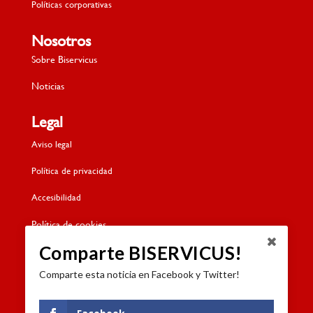
Políticas corporativas
Nosotros
Sobre Biservicus
Noticias
Legal
Aviso legal
Política de privacidad
Accesibilidad
Política de cookies
Comparte BISERVICUS!
Contacto
Comparte esta noticia en Facebook y Twitter!
Dónde estamos
Formulario de contacto