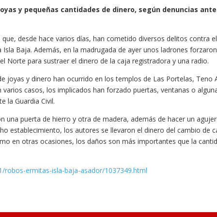
 joyas y pequeñas cantidades de dinero, según denuncias ante
 que, desde hace varios días, han cometido diversos delitos contra e
la Isla Baja. Además, en la madrugada de ayer unos ladrones forzaro
l Norte para sustraer el dinero de la caja registradora y una radio.
e joyas y dinero han ocurrido en los templos de Las Portelas, Teno A
 varios casos, los implicados han forzado puertas, ventanas o algun
 la Guardia Civil.
n una puerta de hierro y otra de madera, además de hacer un aguje
cho establecimiento, los autores se llevaron el dinero del cambio de c
Como en otras ocasiones, los daños son más importantes que la canti
1/robos-ermitas-isla-baja-asador/1037349.html