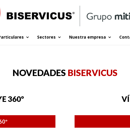
Particulares
Sectores
Nuestra empresa
Cont
NOVEDADES
BISERVICUS
E 360º
V
60º