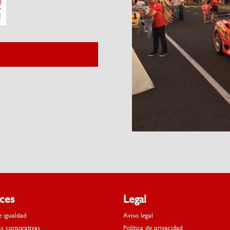
aces
Legal
e igualdad
Aviso legal
as corporativas
Política de privacidad