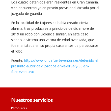
Los cuatro detenidos eran residentes en Gran Canaria,
y se encuentran ya en prisión provisional dictada por el
juzgado de guardia.
En la localidad de Lajares se había creado cierta
alarma, tras producirse a principios de diciembre de
2019 un robo con violencia similar, en este caso
siendo la víctima una vecina de edad avanzada, que
fue maniatada en su propia casa antes de perpetrarse
el robo.
Fuente;
https://www.ondafuerteventura.es/detenido-el-
presunto-autor-de-12-robos-en-la-oliva-y-30-en-
fuerteventura/
Nuestros servicios
Particulares