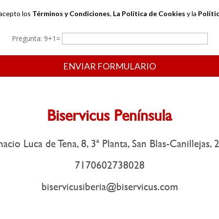
 acepto los
Términos y Condiciones
,
La Política de Cookies
y la
Políti
Pregunta: 9+1=
Por favor, deja este campo vacío.
Biservicus Península
nacio Luca de Tena, 8, 3ª Planta, San Blas-Canillejas
7170602738028
biservicusiberia@biservicus.com