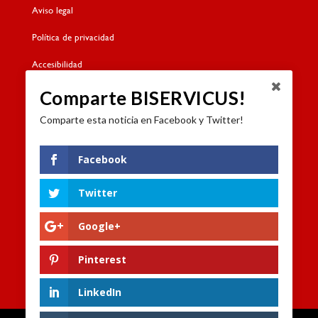
Aviso legal
Política de privacidad
Accesibilidad
Política de cookies
Comparte BISERVICUS!
Comparte esta noticia en Facebook y Twitter!
Contacto
Dónde estamos
Facebook
Formulario de contacto
Twitter
Trabaja con nosotros
Google+
Canal de denuncias
Pinterest
LinkedIn