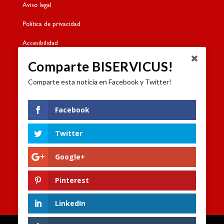
Aviso legal
Política de privacidad
Accesibilidad
Política de cookies
Comparte BISERVICUS!
Comparte esta noticia en Facebook y Twitter!
Contacto
Dónde estamos
Facebook
Formulario de contacto
Twitter
Trabaja con nosotros
Google+
Canal de denuncias
Pinterest
LinkedIn