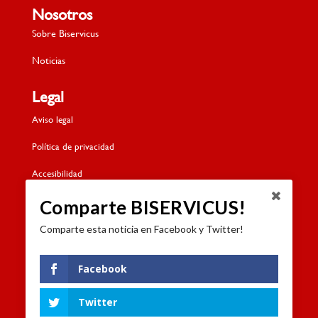
Nosotros
Sobre Biservicus
Noticias
Legal
Aviso legal
Política de privacidad
Accesibilidad
Política de cookies
Comparte BISERVICUS!
Comparte esta noticia en Facebook y Twitter!
Contacto
Dónde estamos
Facebook
Formulario de contacto
Twitter
Trabaja con nosotros