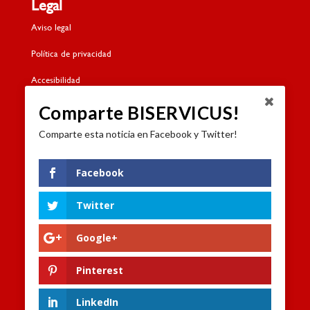
Legal
Aviso legal
Política de privacidad
Accesibilidad
Política de cookies
Comparte BISERVICUS!
Comparte esta noticia en Facebook y Twitter!
Contacto
Dónde estamos
Facebook
Formulario de contacto
Twitter
Trabaja con nosotros
Google+
Canal de denuncias
Pinterest
LinkedIn