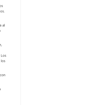
os
jos.
a al
o
e,
. Los
 los
 con
a