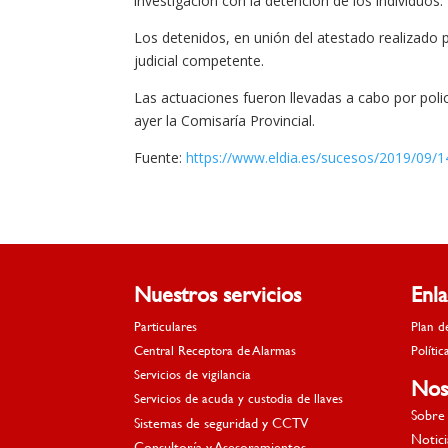
investigación con la detención de los individuos.
Los detenidos, en unión del atestado realizado p
judicial competente.
Las actuaciones fueron llevadas a cabo por poli
ayer la Comisaría Provincial.
Fuente:
https://www.eldia.es/sucesos/2019/09/1
Nuestros servicios
Enl
Particulares
Plan d
Central Receptora de Alarmas
Polític
Servicios de vigilancia
Nos
Servicios de acuda y custodia de llaves
Sobre 
Sistemas de seguridad y CCTV
Notici
Consultoría y Asesoramientos