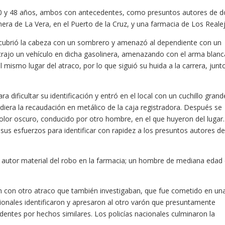
50 y 48 años, ambos con antecedentes, como presuntos autores de d
nera de La Vera, en el Puerto de la Cruz, y una farmacia de Los Reale
se cubrió la cabeza con un sombrero y amenazó al dependiente con un
trajo un vehículo en dicha gasolinera, amenazando con el arma blanc
 mismo lugar del atraco, por lo que siguió su huida a la carrera, junt
 dificultar su identificación y entró en el local con un cuchillo grand
 diera la recaudación en metálico de la caja registradora. Después se
olor oscuro, conducido por otro hombre, en el que huyeron del lugar
 sus esfuerzos para identificar con rapidez a los presuntos autores de
to autor material del robo en la farmacia; un hombre de mediana edad
on con otro atraco que también investigaban, que fue cometido en un
cionales identificaron y apresaron al otro varón que presuntamente
entes por hechos similares. Los policías nacionales culminaron la