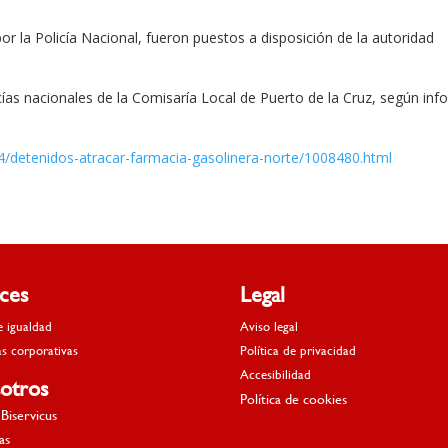
or la Policía Nacional, fueron puestos a disposición de la autoridad
cías nacionales de la Comisaría Local de Puerto de la Cruz, según in
4/detenidos-atracar-farmacia-gasolinera-norte/1008480.html
aces
Legal
e igualdad
Aviso legal
as corporativas
Política de privacidad
Accesibilidad
otros
Política de cookies
Biservicus
as