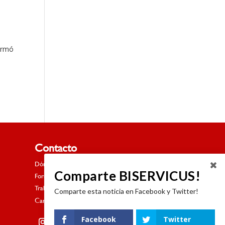
formó
Contacto
Dónde estamos
Comparte BISERVICUS!
Formulario de contacto
Trabaja con nosotros
Comparte esta noticia en Facebook y Twitter!
Canal de denuncias
Facebook
Twitter