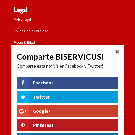
Legal
Aviso legal
Política de privacidad
Accesibilidad
Política de cookies
Comparte BISERVICUS!
Comparte esta noticia en Facebook y Twitter!
Contacto
Dónde estamos
Facebook
Formulario de contacto
Twitter
Trabaja con nosotros
Google+
Canal de denuncias
Pinterest