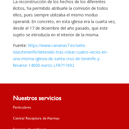
La reconstrucción de los hechos de los diferentes
ilícitos, ha permitido atribuirle la comisión de todos
ellos, pues siempre utilizaba el mismo modus
operandi. En concreto, en esta iglesia era la cuarta vez,
desde el 17 de diciembre del año pasado, que este
sujeto se introducía en el interior de la misma.
Fuente:
https://www.canarias7.es/siete-
islas/tenerife/detenido-tras-robar-cuatro-veces-en-
una-misma-iglesia-de-santa-cruz-de-tenerife-y-
llevarse-14000-euros-LF8711692
Nuestros servicios
Particulares
Central Receptora de Alarmas
Servicios de vigilancia