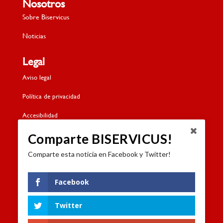
Nosotros
Sobre Biservicus
Noticias
Legal
Aviso legal
Política de privacidad
Accesibilidad
Política de cookies
Comparte BISERVICUS!
Comparte esta noticia en Facebook y Twitter!
Contacto
Dónde estamos
Facebook
Formulario de contacto
Twitter
Trabaja con nosotros