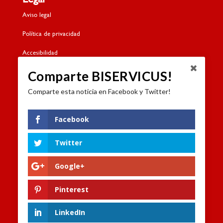
Aviso legal
Política de privacidad
Accesibilidad
Política de cookies
Comparte BISERVICUS!
Comparte esta noticia en Facebook y Twitter!
Contacto
Dónde estamos
Facebook
Formulario de contacto
Twitter
Trabaja con nosotros
Google+
Canal de denuncias
Pinterest
LinkedIn