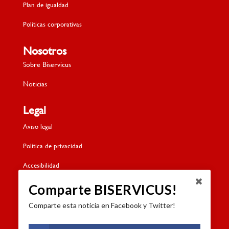
Plan de igualdad
Políticas corporativas
Nosotros
Sobre Biservicus
Noticias
Legal
Aviso legal
Política de privacidad
Accesibilidad
Política de cookies
Comparte BISERVICUS!
Comparte esta noticia en Facebook y Twitter!
Contacto
Dónde estamos