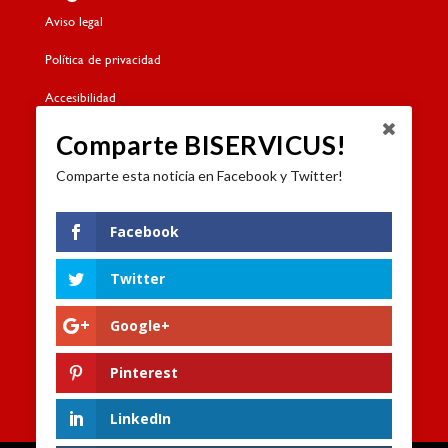
Aviso legal
Política de privacidad
Accesibilidad
Política de cookies
Comparte BISERVICUS!
Comparte esta noticia en Facebook y Twitter!
Contacto
Dónde estamos
Facebook
Formulario de contacto
Twitter
Trabaja con nosotros
Google+
Canal de denuncias
Pinterest
LinkedIn