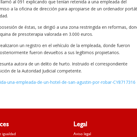
e llamó al 091 explicando que tenían retenida a una empleada del
iso a la oficina de dirección para apropiarse de un ordenador portát
idad.
osesión de éstas, se dirigió a una zona restringida en reformas, do
quina de presoterapia valorada en 3.000 euros.
 realizaron un registro en el vehículo de la empleada, donde fueron
posteriormente fueron devueltos a sus legítimos propietarios.
sunta autora de un delito de hurto. Instruido el correspondiente
sición de la Autoridad Judicial competente.
nida-una-empleada-de-un-hotel-de-san-agustin-por-robar-CY8717316
aces
Legal
e igualdad
Aviso legal