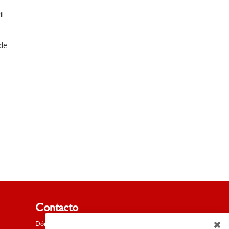
il
nde
Contacto
Dónde estamos