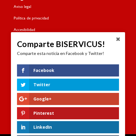
Aviso legal
Política de privacidad
Accesibilidad
Política de cookies
Comparte BISERVICUS!
Comparte esta noticia en Facebook y Twitter!
Contacto
Dónde estamos
Facebook
Formulario de contacto
Twitter
Trabaja con nosotros
Google+
Canal de denuncias
Pinterest
LinkedIn