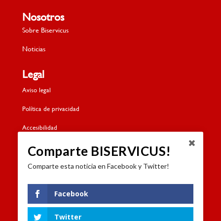
Nosotros
Sobre Biservicus
Noticias
Legal
Aviso legal
Política de privacidad
Accesibilidad
Política de cookies
Comparte BISERVICUS!
Comparte esta noticia en Facebook y Twitter!
Contacto
Dónde estamos
Facebook
Formulario de contacto
Twitter