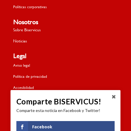
Políticas corporativas
Nosotros
Sobre Biservicus
Noticias
Legal
Aviso legal
Política de privacidad
Accesibilidad
Política de cookies
Comparte BISERVICUS!
Comparte esta noticia en Facebook y Twitter!
Contacto
Dónde estamos
Facebook