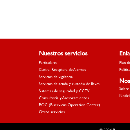
Nuestros servicios
Enl
Particulares
Plan d
Central Receptora de Alarmas
Polític
Servicios de vigilancia
Nos
Servicios de acuda y custodia de llaves
Sobre 
Sistemas de seguridad y CCTV
Notici
Consultoría y Asesoramientos
BOC (Biservicus Operation Center)
Otros servicios
© 2024 Biservicus.