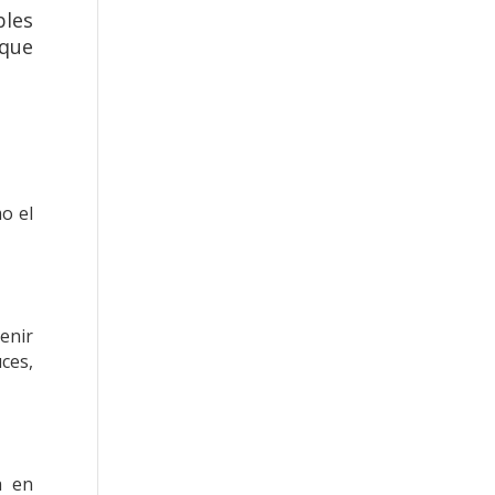
bles
 que
o el
enir
ces,
a en