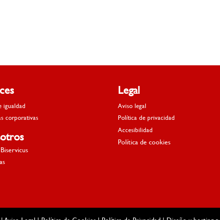
aces
Legal
e igualdad
Aviso legal
as corporativas
Política de privacidad
Accesibilidad
otros
Política de cookies
Biservicus
as
 |
Aviso Legal
|
Política de Cookies
|
Política de Privacidad
| Diseño y hosting 