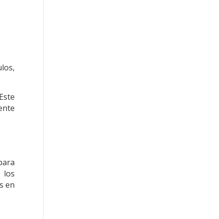
los,
Este
ente
para
 los
os en