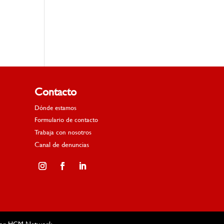
Contacto
Dónde estamos
Formulario de contacto
Trabaja con nosotros
Canal de denuncias
Facebook
Twitter
Google+
Pinterest
LinkedIn
Tumblr
por
HGM Network