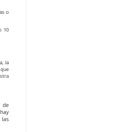
as o
o 10
, la
 que
stra
o de
 hay
 las