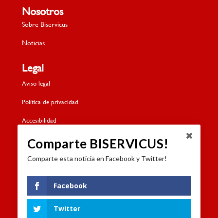
Nosotros
Sobre Biservicus
Noticias
Legal
Aviso legal
Política de privacidad
Accesibilidad
Política de cookies
Comparte BISERVICUS!
Comparte esta noticia en Facebook y Twitter!
Contacto
Dónde estamos
Facebook
Formulario de contacto
Twitter
Trabaja con nosotros